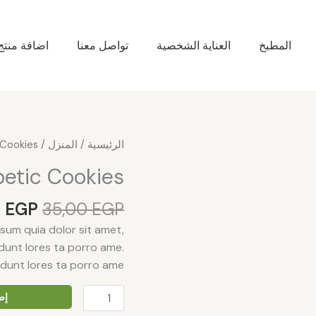
المطبخ
العناية الشخصية
تواصل معنا
اضافة منتج
السعر
كمية
الرئيسية
/
المنزل
/ Diabetic Cookies
الأصل
Diabetic
betic Cookies
هو:
Cookies
5,00 EGP.
0
EGP
35,00
EGP
sum quia dolor sit amet,
idunt lores ta porro ame.
unt lores ta porro ame.
إض