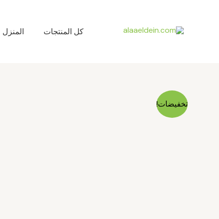
خطي
لى
لمحتوى
كل المنتجات
المنزل
تخفيضات!