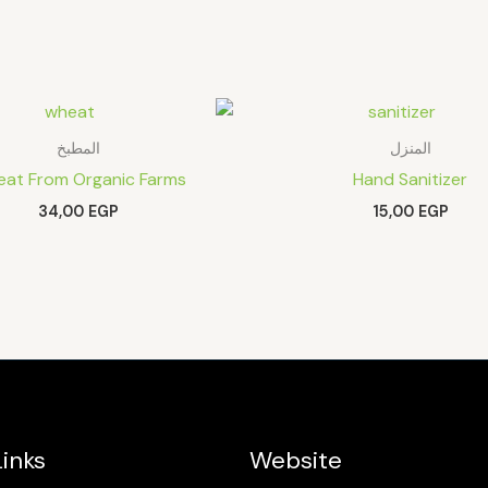
المنزل
المطبخ
at From Organic Farms
Hand Sanitizer
34,00
EGP
15,00
EGP
inks
Website