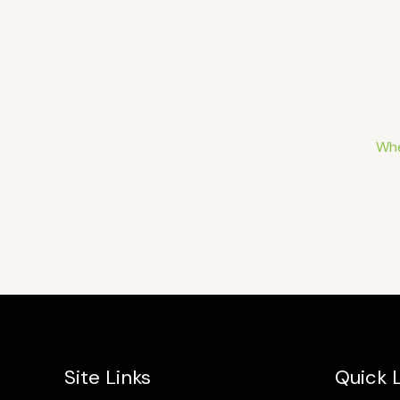
Whe
Site Links
Quick L