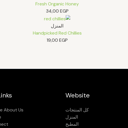
Fresh Organic Honey
34,00
EGP
المنزل
Handpicked Red Chillies
19,00
EGP
inks
Website
كل المنتجات
e About Us
المنزل
e
المطبخ
nect