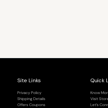
Site Links
Quick L
Privacy Policy
Know Mor
Shipping Details
Visit Stor
Offers Coupons
Let’s Con