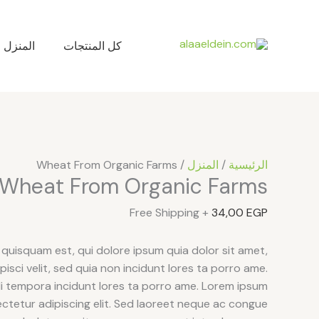
خطي
كمية
لى
Wheat
لمحتوى
From
كل المنتجات
المنزل
Organic
Farms
الرئيسية
/
المنزل
/ Wheat From Organic Farms
Wheat From Organic Farms
+ Free Shipping
34,00
EGP
quisquam est, qui dolore ipsum quia dolor sit amet,
isci velit, sed quia non incidunt lores ta porro ame.
tempora incidunt lores ta porro ame. Lorem ipsum
ectetur adipiscing elit. Sed laoreet neque ac congue